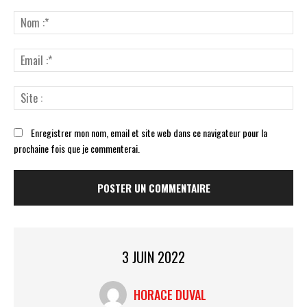
Commenter
:
No
:*
Ema
:*
Sit
:
Enregistrer mon nom, email et site web dans ce navigateur pour la
prochaine fois que je commenterai.
3 JUIN 2022
HORACE DUVAL