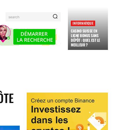
search
INFORMATIQUE
CASINO SUISSE EN
LIGNE BONUS SANS
DÉPÔT : QUEL EST LE
MEILLEUR ?
MAUX
FAMILLE
ADMINISTRATION
JARDINAGE
ÔTE