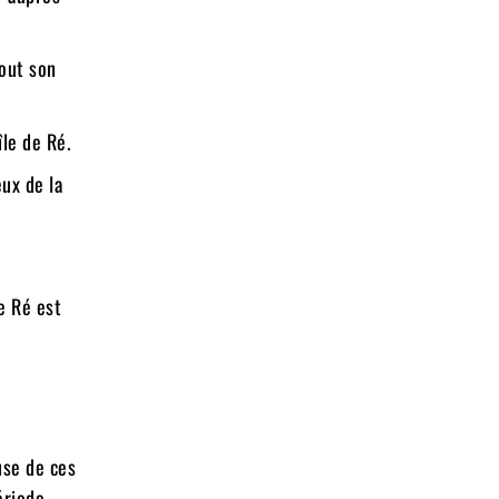
tout son
île de Ré.
ux de la
e Ré est
use de ces
ériode.