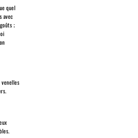
que quel
s avec
goûts ;
uoi
 on
s venelles
rs.
reux
bles.