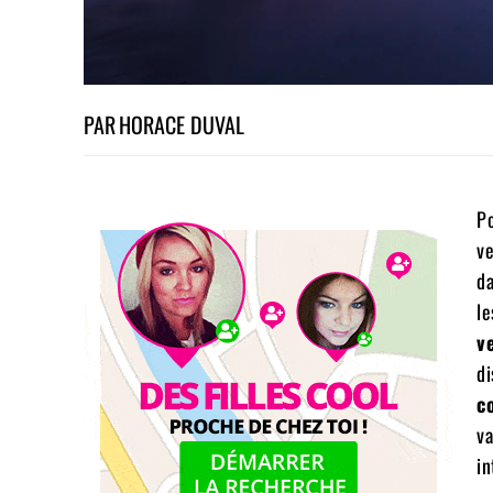
PAR
HORACE DUVAL
Po
ve
da
le
v
di
c
va
in