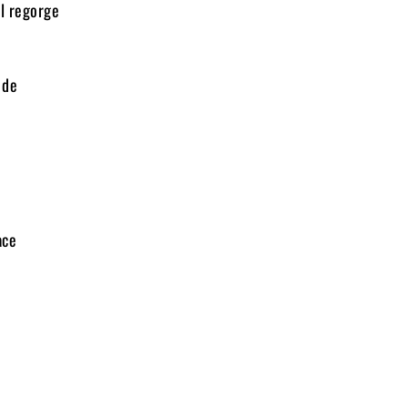
il regorge
 de
ace