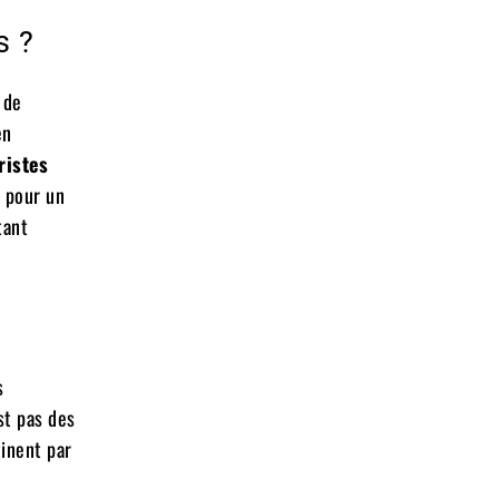
s ?
 de
en
ristes
 pour un
tant
s
st pas des
tinent par