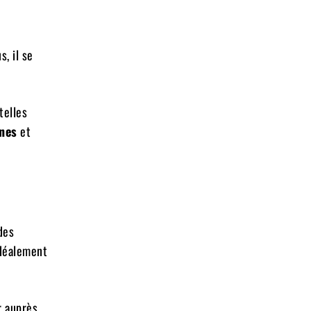
s, il se
telles
nes
et
des
idéalement
r auprès