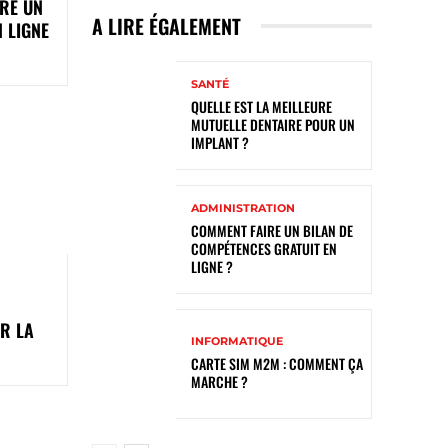
IRE UN
A LIRE ÉGALEMENT
 LIGNE
SANTÉ
QUELLE EST LA MEILLEURE
MUTUELLE DENTAIRE POUR UN
IMPLANT ?
ADMINISTRATION
COMMENT FAIRE UN BILAN DE
COMPÉTENCES GRATUIT EN
LIGNE ?
R LA
INFORMATIQUE
CARTE SIM M2M : COMMENT ÇA
MARCHE ?