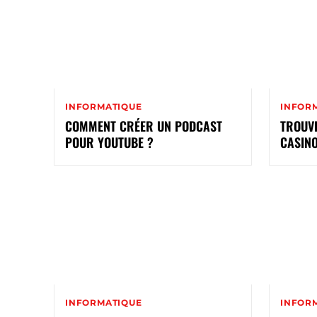
INFORMATIQUE
INFOR
COMMENT CRÉER UN PODCAST
TROUVE
POUR YOUTUBE ?
CASINO
INFORMATIQUE
INFOR