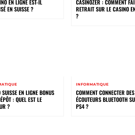
INO EN LIGNE EST-IL
CASINOZER : COMMENT FA
SÉ EN SUISSE ?
RETRAIT SUR LE CASINO EN
?
MATIQUE
INFORMATIQUE
 SUISSE EN LIGNE BONUS
COMMENT CONNECTER DES
ÉPÔT : QUEL EST LE
ÉCOUTEURS BLUETOOTH SU
UR ?
PS4 ?