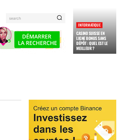
search
INFORMATIQUE
CASINO SUISSE EN
LIGNE BONUS SANS
DÉPÔT : QUEL EST LE
MEILLEUR ?
MAUX
FAMILLE
ADMINISTRATION
JARDINAGE