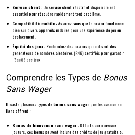
Service client
: Un service client réactif et disponible est
essentiel pour résoudre rapidement tout problème.
Compatibilité mobile
: Assurez-vous que le casino fonctionne
bien sur divers appareils mobiles pour une expérience de jeu en
déplacement.
Équité des jeux
: Recherchez des casinos qui utilisent des
générateurs de nombres aléatoires (RNG) certifiés pour garantir
l’équité des jeux.
Comprendre les Types de
Bonus
Sans Wager
Il existe plusieurs types de
bonus sans wager
que les casinos en
ligne offrent :
Bonus de bienvenue sans wager
: Offerts aux nouveaux
joueurs, ces bonus peuvent inclure des crédits de jeu gratuits ou