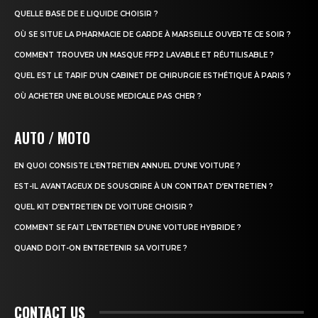
QUELLE BASE DE E LIQUIDE CHOISIR ?
OÙ SE SITUE LA PHARMACIE DE GARDE À MARSEILLE OUVERTE CE SOIR ?
COMMENT TROUVER UN MASQUE FFP2 LAVABLE ET RÉUTILISABLE ?
QUEL EST LE TARIF D’UN CABINET DE CHIRURGIE ESTHÉTIQUE À PARIS ?
OÙ ACHETER UNE BLOUSE MEDICALE PAS CHER ?
AUTO / MOTO
EN QUOI CONSISTE L’ENTRETIEN ANNUEL D’UNE VOITURE ?
EST-IL AVANTAGEUX DE SOUSCRIRE À UN CONTRAT D’ENTRETIEN ?
QUEL KIT D’ENTRETIEN DE VOITURE CHOISIR ?
COMMENT SE FAIT L’ENTRETIEN D’UNE VOITURE HYBRIDE ?
QUAND DOIT-ON ENTRETENIR SA VOITURE ?
CONTACT US