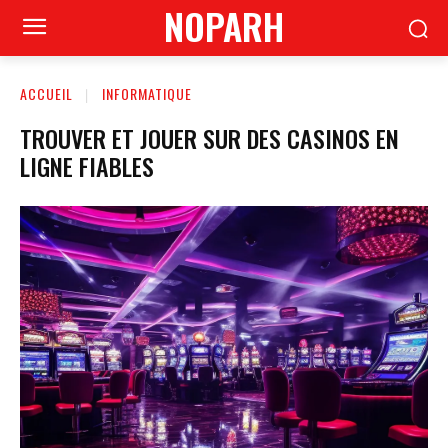
NOPARH
ACCUEIL
INFORMATIQUE
TROUVER ET JOUER SUR DES CASINOS EN
LIGNE FIABLES