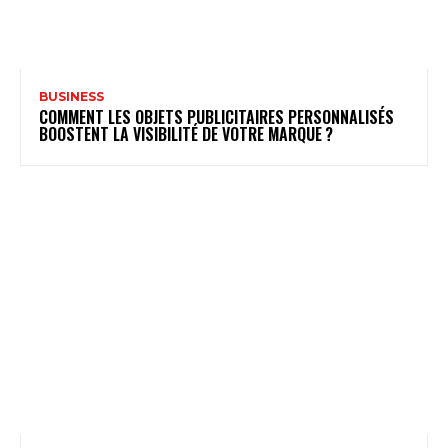
BUSINESS
COMMENT LES OBJETS PUBLICITAIRES PERSONNALISÉS
BOOSTENT LA VISIBILITÉ DE VOTRE MARQUE ?