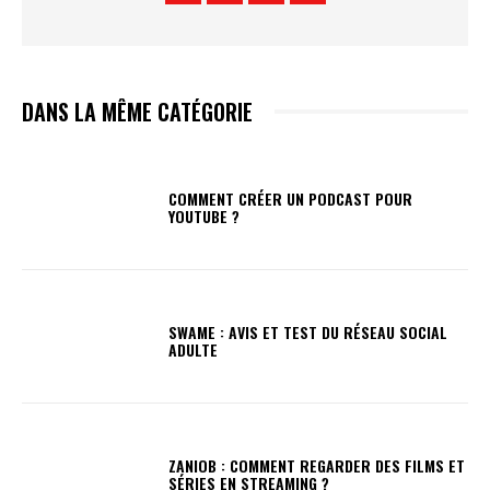
DANS LA MÊME CATÉGORIE
COMMENT CRÉER UN PODCAST POUR
YOUTUBE ?
SWAME : AVIS ET TEST DU RÉSEAU SOCIAL
ADULTE
ZANIOB : COMMENT REGARDER DES FILMS ET
SÉRIES EN STREAMING ?