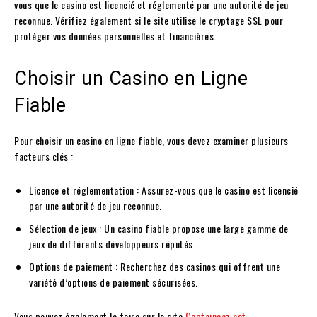
vous que le casino est licencié et réglementé par une autorité de jeu
reconnue. Vérifiez également si le site utilise le cryptage SSL pour
protéger vos données personnelles et financières.
Choisir un Casino en Ligne
Fiable
Pour choisir un casino en ligne fiable, vous devez examiner plusieurs
facteurs clés :
Licence et réglementation : Assurez-vous que le casino est licencié
par une autorité de jeu reconnue.
Sélection de jeux : Un casino fiable propose une large gamme de
jeux de différents développeurs réputés.
Options de paiement : Recherchez des casinos qui offrent une
variété d’options de paiement sécurisées.
Vous pouvez également le faire sur le site
Captaincaz.net
.