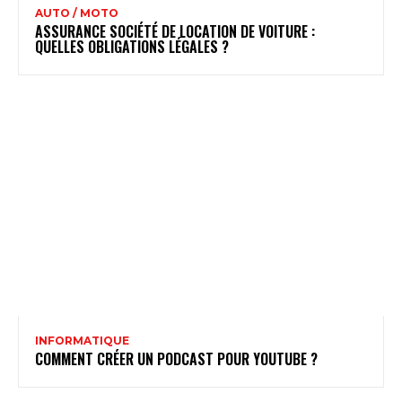
AUTO / MOTO
ASSURANCE SOCIÉTÉ DE LOCATION DE VOITURE :
QUELLES OBLIGATIONS LÉGALES ?
INFORMATIQUE
COMMENT CRÉER UN PODCAST POUR YOUTUBE ?