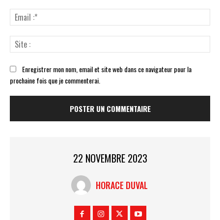
Ema
:*
Sit
:
Enregistrer mon nom, email et site web dans ce navigateur pour la
prochaine fois que je commenterai.
22 NOVEMBRE 2023
HORACE DUVAL