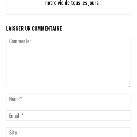
notre vie de tous les jours.
LAISSER UN COMMENTAIRE
Commenter
:
No
:*
Ema
:*
Sit
: