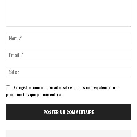
Commenter
:
No
:*
Ema
:*
Sit
:
Enregistrer mon nom, email et site web dans ce navigateur pour la
prochaine fois que je commenterai.