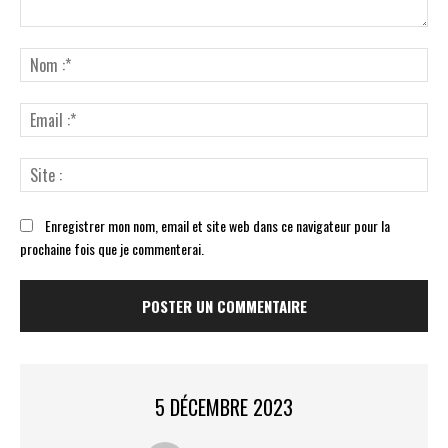
Commenter
:
No
:*
Ema
:*
Sit
:
Enregistrer mon nom, email et site web dans ce navigateur pour la
prochaine fois que je commenterai.
5 DÉCEMBRE 2023