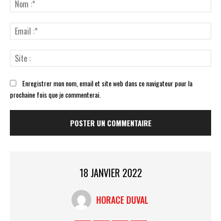
:
No
:*
Ema
:*
Sit
:
Enregistrer mon nom, email et site web dans ce navigateur pour la
prochaine fois que je commenterai.
18 JANVIER 2022
HORACE DUVAL