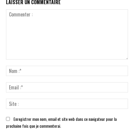
LAISSER UN COMMENTAIRE
Commenter
:
No
:*
Ema
:*
Sit
:
Enregistrer mon nom, email et site web dans ce navigateur pour la
prochaine fois que je commenterai.