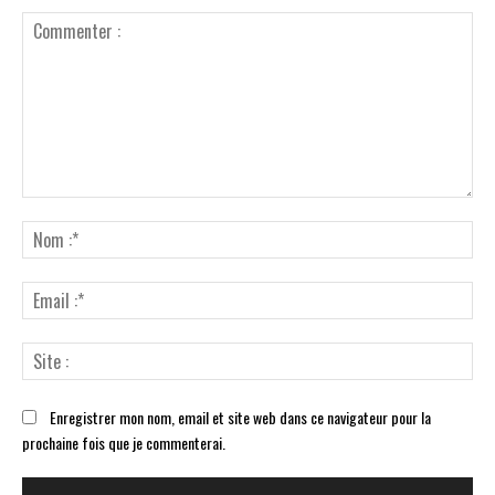
Commenter
:
No
:*
Ema
:*
Sit
:
Enregistrer mon nom, email et site web dans ce navigateur pour la
prochaine fois que je commenterai.