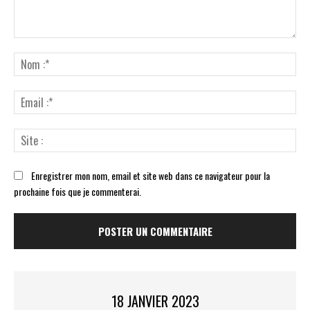
Commenter
:
No
:*
Ema
:*
Sit
:
Enregistrer mon nom, email et site web dans ce navigateur pour la
prochaine fois que je commenterai.
18 JANVIER 2023