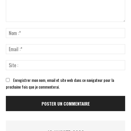
Commenter
:
No
:*
Ema
:*
Sit
:
Enregistrer mon nom, email et site web dans ce navigateur pour la
prochaine fois que je commenterai.