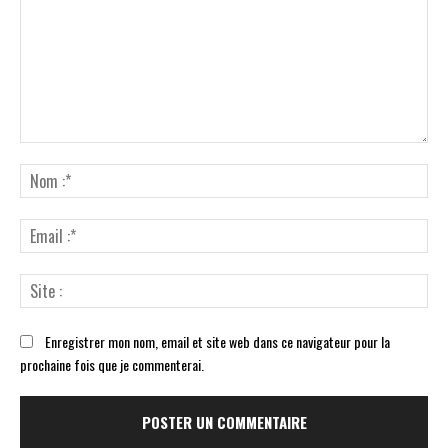
Commenter
:
No
:*
Ema
:*
Sit
:
Enregistrer mon nom, email et site web dans ce navigateur pour la
prochaine fois que je commenterai.