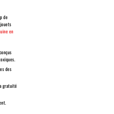
up de
 jouets
uine en
 conçus
toxiques.
ues des
la gratuité
ent.