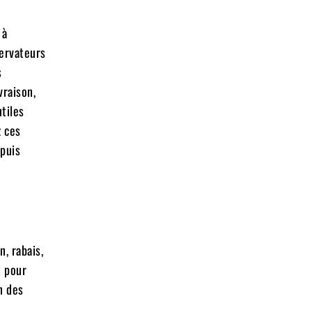
 à
servateurs
s
vraison,
tiles
z ces
 puis
n, rabais,
t pour
n des