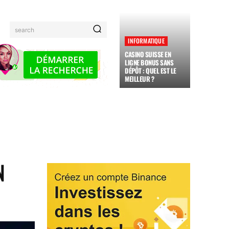
search
INFORMATIQUE
CASINO SUISSE EN
LIGNE BONUS SANS
DÉPÔT : QUEL EST LE
MEILLEUR ?
MAUX
FAMILLE
ADMINISTRATION
JARDINAGE
N