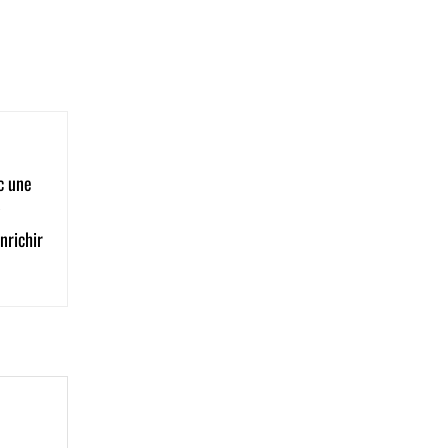
c une
nrichir