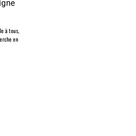
igne
le à tous,
herche en