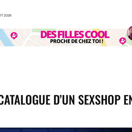
ÛT 2026
CUISINE
MODE
VOYAGE
SPORT
ANI
CATALOGUE D’UN SEXSHOP E