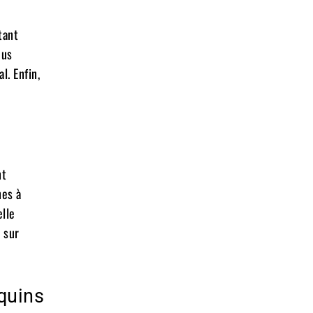
tant
ous
l. Enfin,
nt
nes à
elle
 sur
quins