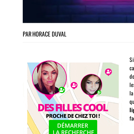
PAR
HORACE DUVAL
Si
ca
do
le
la
qu
l
fa