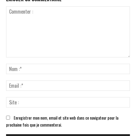
Commenter
:
No
:*
Ema
:*
Sit
:
Enregistrer mon nom, email et site web dans ce navigateur pour la
prochaine fois que je commenterai.