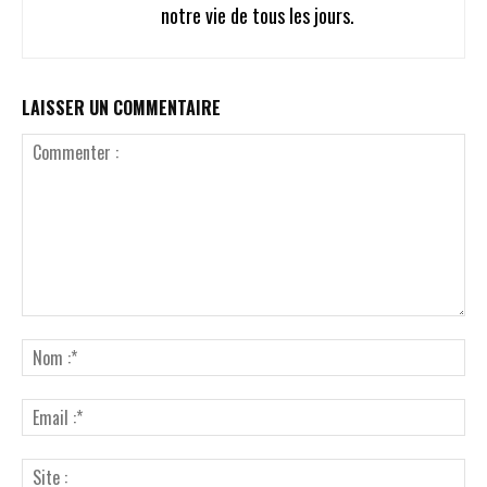
notre vie de tous les jours.
LAISSER UN COMMENTAIRE
Commenter
:
No
:*
Ema
:*
Sit