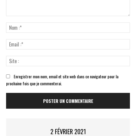
Commenter
:
No
:*
Ema
:*
Sit
:
Enregistrer mon nom, email et site web dans ce navigateur pour la
prochaine fois que je commenterai.
2 FÉVRIER 2021