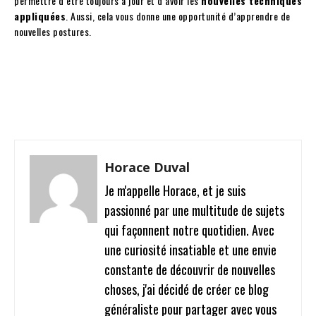
permettre d’être toujours à jour et d’avoir les
nouvelles techniques
appliquées
. Aussi, cela vous donne une opportunité d’apprendre de
nouvelles postures.
Facebook
Twitter
Pinterest
W
Horace Duval
Je m'appelle Horace, et je suis
passionné par une multitude de sujets
qui façonnent notre quotidien. Avec
une curiosité insatiable et une envie
constante de découvrir de nouvelles
choses, j'ai décidé de créer ce blog
généraliste pour partager avec vous