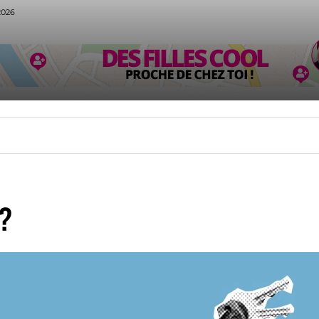
2026
CUISINE
MODE
VOYAGE
SPORT
ANIMAU
?