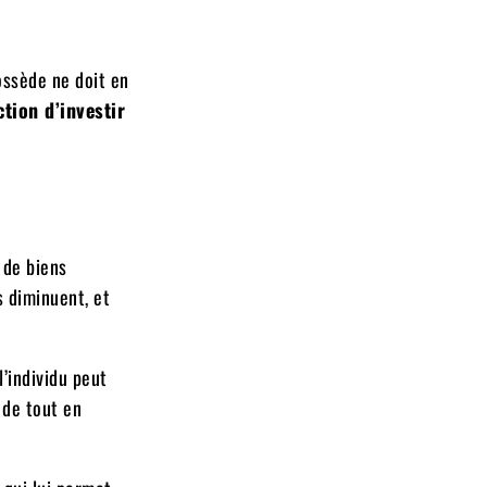
ossède ne doit en
ction d’investir
 de biens
s diminuent, et
l’individu peut
e de tout en