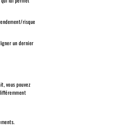
e qui lui permet
o rendement/risque
ligner un dernier
it, vous pouvez
 différemment
cements.