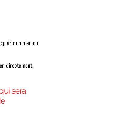
cquérir un bien ou
ien directement,
qui sera
de