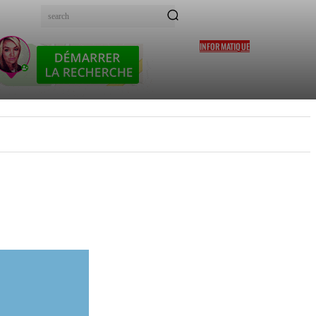
search
INFORMATIQUE
CASINO SUISSE EN LIGNE
BONUS SANS DÉPÔT : QUEL
EST LE MEILLEUR ?
X
FAMILLE
ADMINISTRATION
JARDINAGE