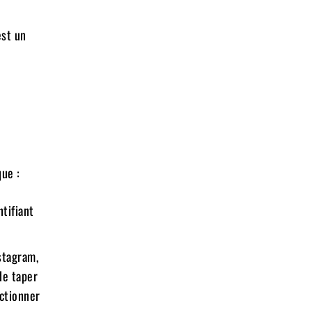
est un
ue :
ntifiant
stagram,
de taper
ectionner