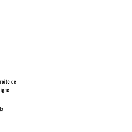
droite de
signe
la