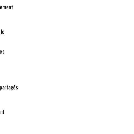
acement
 le
les
 partagés
ant