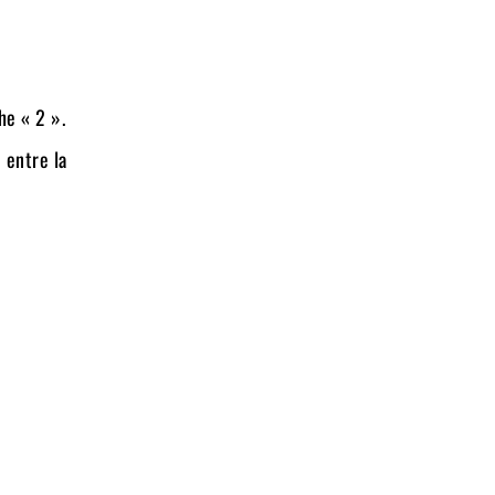
he « 2 ».
 entre la