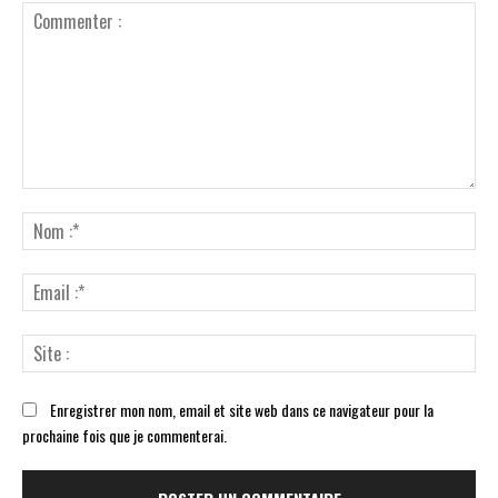
Commenter
:
No
:*
Ema
:*
Sit
:
Enregistrer mon nom, email et site web dans ce navigateur pour la
prochaine fois que je commenterai.