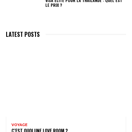
VISA ÉLITE POUR LA THAILANDE : QUEL EST
LE PRIX ?
LATEST POSTS
VOYAGE
C’EST QUOI UNE LOVE ROOM ?