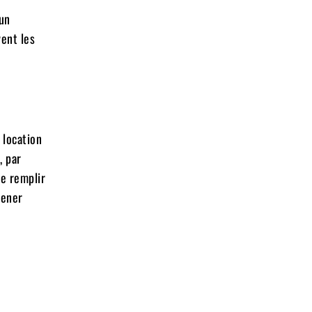
 un
vent les
 location
, par
le remplir
mener