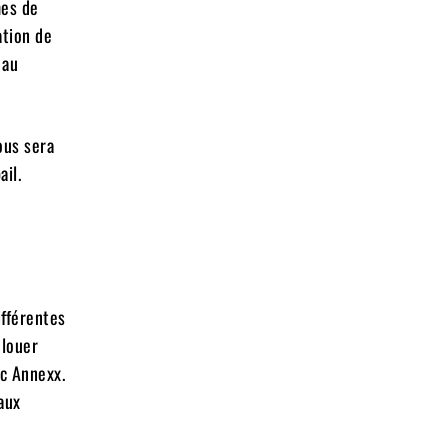
mes de
ation de
 au
ous sera
il.
ifférentes
 louer
c Annexx.
aux