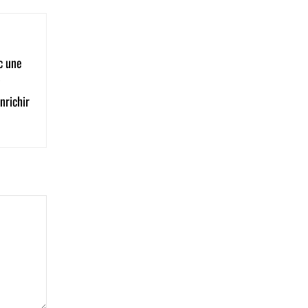
c une
nrichir