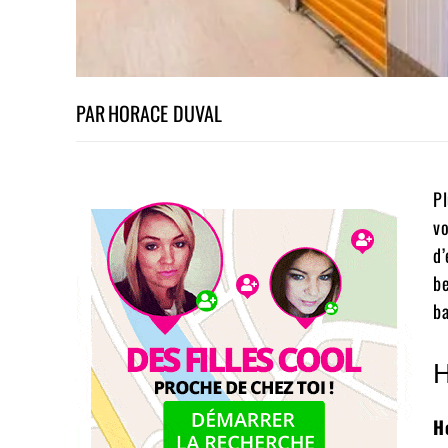
PAR
HORACE DUVAL
Pl
vo
d’
be
ba
H