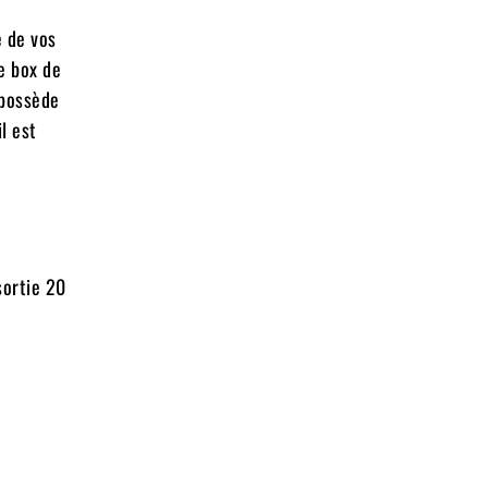
é de vos
e box de
 possède
l est
sortie 20