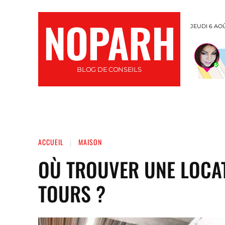
NOPARH
JEUDI 6 AO
BLOG DE CONSEILS
INFORMATIQUE
SANTÉ
AUTO / MOTO
ACCUEIL
MAISON
OÙ TROUVER UNE LOCAT
TOURS ?