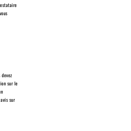
restataire
 vous
s devez
ion sur le
un
avis sur