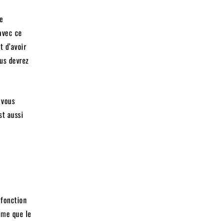
de
avec ce
t d’avoir
ous devrez
 vous
st aussi
 fonction
ême que le