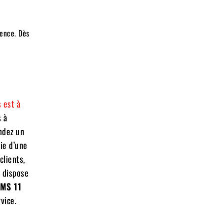
gence. Dès
 est à
s
à
ndez un
ie d’une
clients,
s dispose
JMS 11
vice.