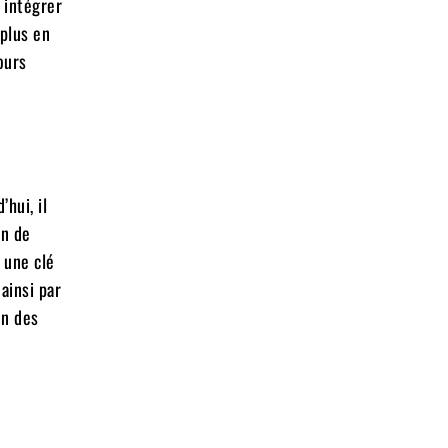
 intégrer
 plus en
ours
hui, il
en de
 une clé
ainsi par
on des