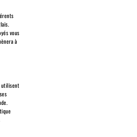
férents
lais.
oyés vous
mènera à
utilisent
 ses
nde.
stique
s