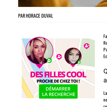
PAR
HORACE DUVAL
Fa
Re
Pa
Ec
Q
a
La
no
re