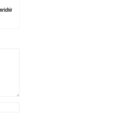
nrichir
Site
: