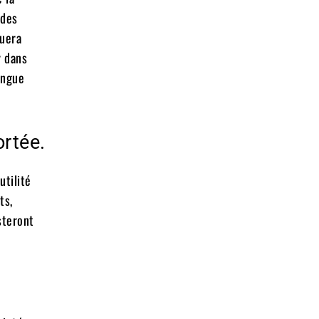
 des
luera
r dans
angue
ortée.
utilité
ts,
steront