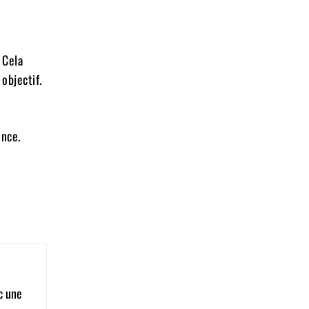
 Cela
objectif.
ence.
c une