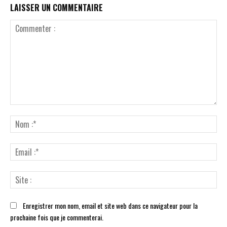
LAISSER UN COMMENTAIRE
Commenter
:
No
:*
Ema
:*
Sit
:
Enregistrer mon nom, email et site web dans ce navigateur pour la
prochaine fois que je commenterai.